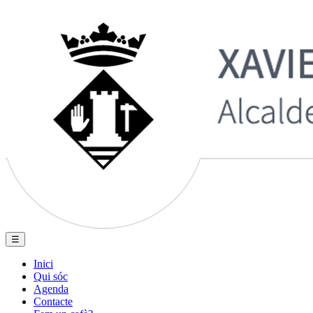
☰
Inici
Qui sóc
Agenda
Contacte