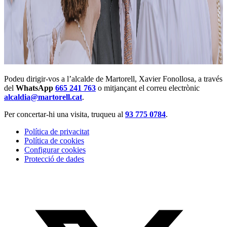
Podeu dirigir-vos a l’alcalde de Martorell, Xavier Fonollosa, a través
del
WhatsApp
665 241 763
o mitjançant el correu electrònic
alcaldia@martorell.cat
.
Per concertar-hi una visita, truqueu al
93 775 0784
.
Política de privacitat
Política de cookies
Configurar cookies
Protecció de dades